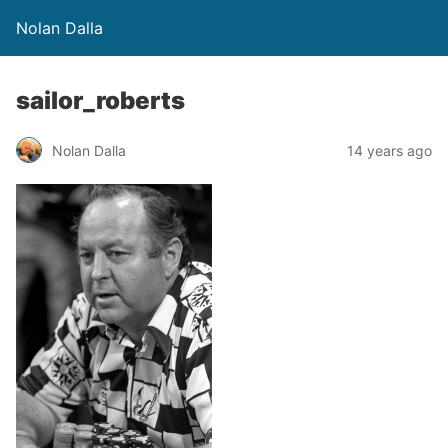
Nolan Dalla
sailor_roberts
Nolan Dalla
14 years ago